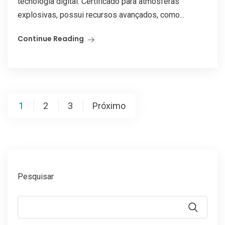
tecnologia digital. Certificado para atmosferas
explosivas, possui recursos avançados, como...
Continue Reading
Paginação
1
2
3
Próximo
de
posts
Pesquisar