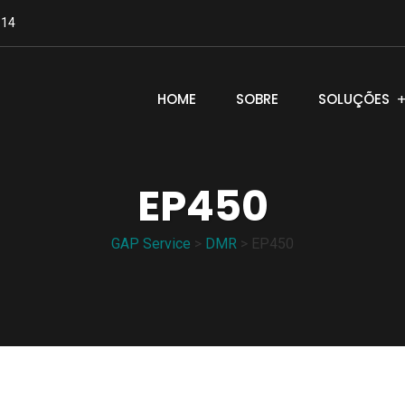
114
HOME
SOBRE
SOLUÇÕES
EP450
GAP Service
>
DMR
>
EP450